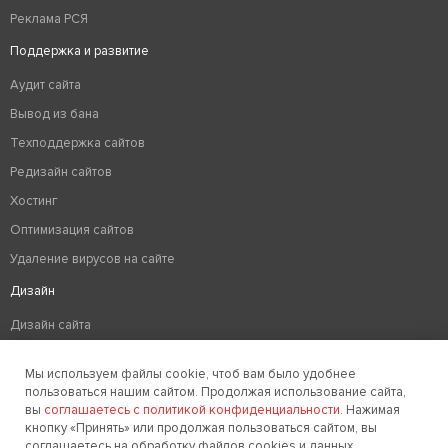
Реклама РСЯ
Поддержка и развитие
Аудит сайта
Вывод из бана
Техподдержка сайтов
Редизайн сайтов
Хостинг
Оптимизация сайтов
Удаление вирусов на сайте
Дизайн
Дизайн сайта
Разработка логотипа компании
Мы используем файлы cookie, чтоб вам было удобнее
Создание фирменного стиля
пользоваться нашим сайтом. Продолжая использование сайта,
вы
соглашаетесь с политикой конфиденциальности
. Нажимая
кнопку «Принять» или продолжая пользоваться сайтом, вы
соглашаетесь на обработку файлов cookies и данных