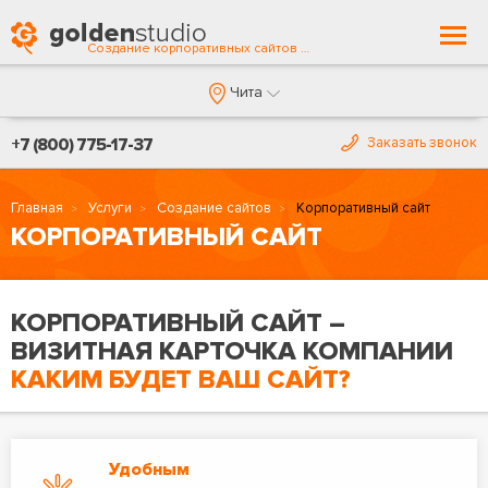
Togg
Создание корпоративных сайтов в Чите
navi
Чита
+7 (800) 775-17-37
Заказать звонок
Главная
Услуги
Создание сайтов
Корпоративный сайт
КОРПОРАТИВНЫЙ САЙТ
КОРПОРАТИВНЫЙ САЙТ –
ВИЗИТНАЯ КАРТОЧКА КОМПАНИИ
КАКИМ БУДЕТ ВАШ САЙТ?
Удобным