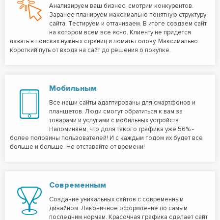
Анализируем ваш бизнес, смотрим конкурентов.
Заранее планируем максимально понятную структуру
сайта. Тестируем и оттачиваем. В итоге создаем сайт,
на котором всем все ясно. Клиенту не придется
лазать в поисках нужных страниц и ломать голову. Максимально
короткий путь от входа на сайт до решения о покупке.
Мобильным
Все наши сайты адаптированы для смартфонов и
планшетов. Люди смогут обратиться к вам за
товарами и услугами с мобильных устройств.
Напоминаем, что доля такого трафика уже 56% -
более половины пользователей! И с каждым годом их будет все
больше и больше. Не отставайте от времени!
Современным
Создание уникальных сайтов с современным
дизайном. Лаконичное оформление по самым
последним нормам. Красочная графика сделает сайт