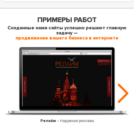
ПРИМЕРЫ РАБОТ
Созданные нами сайты успешно решают главную
задачу —
продвижение вашего бизнеса в интернете
Релайм
– Наружная реклама
D