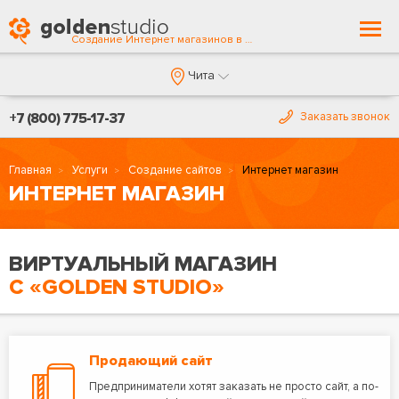
Togg
Создание Интернет магазинов в Чите
navi
Чита
+7 (800) 775-17-37
Заказать звонок
Главная
Услуги
Создание сайтов
Интернет магазин
ИНТЕРНЕТ МАГАЗИН
ВИРТУАЛЬНЫЙ МАГАЗИН
С «GOLDEN STUDIO»
Продающий сайт
Предприниматели хотят заказать не просто сайт, а по-