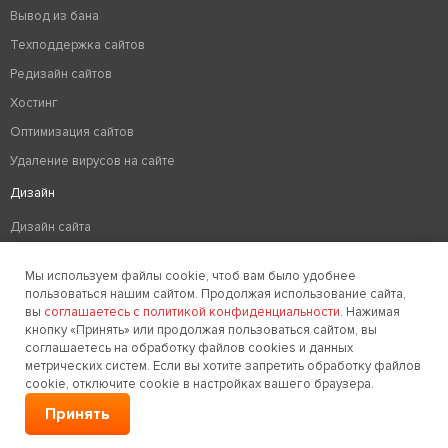
Вывод из бана
Техподдержка сайтов
Редизайн сайтов
Хостинг
Оптимизация сайтов
Удаление вирусов на сайте
Дизайн
Дизайн сайта
Разработка логотипа компании
Мы используем файлы cookie, чтоб вам было удобнее
Создание фирменного стиля
пользоваться нашим сайтом. Продолжая использование сайта,
вы
соглашаетесь с политикой конфиденциальности
. Нажимая
кнопку «Принять» или продолжая пользоваться сайтом, вы
соглашаетесь на обработку файлов cookies и данных
Заказать звонок
метрических систем. Если вы хотите запретить обработку файлов
cookie, отключите cookie в настройках вашего браузера.
© 2006-2026. Golden Studio
Принять