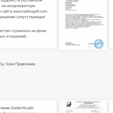
годарность российской
o за неоднократную
 сайта www.tahkogolf.com,
и решении сопутствующих
ество строилось на фоне
ных отношений…
 Oy, Член Правления
пании GoldenSrudio