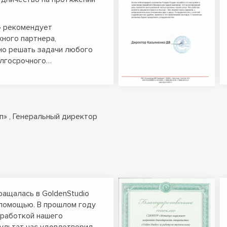
 рекомендует
жного партнера,
но решать задачи любого
олгосрочного…
п» , Генеральный директор
ращалась в GoldenStudio
помощью. В прошлом году
зработкой нашего