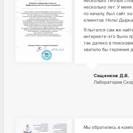
несколько теплых сло
несколько лет. У меня
по началу, был сайт, к
клиентов. Ноль! Дырка!
Я пытался сам же найт
интернете-это было п
так далеко в поисковик
хватило бы терпения 
Сащенков Д.В.
Лаборатория Скор
Мы обратились в компа