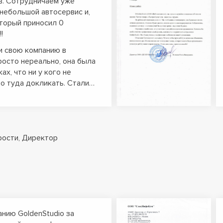
в. Сотрудничаем уже
 небольшой автосервис и,
оторый приносил 0
!
и свою компанию в
росто нереально, она была
ах, что ни у кого не
до туда докликать. Стали…
ости, Директор
нию GoldenStudio за