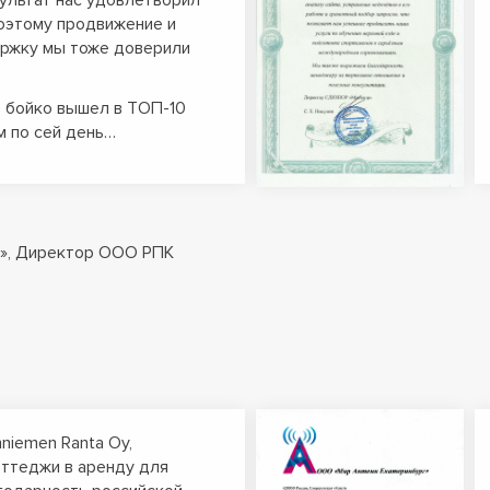
зультат нас удовлетворил
поэтому продвижение и
ржку мы тоже доверили
ь бойко вышел в ТОП-10
м по сей день…
», Директор ООО РПК
nniemen Ranta Oy,
ттеджи в аренду для