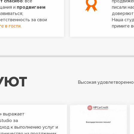
т спасибо
: все
продвижен
щания и
продвигаем
писали н
азвиваться;
доверяют 
ветственность за свои
Наша студ
е в гости.
примите в
УЮТ
Высокая удовлетворенно
» выражает
tudio за
ход к выполнению услуг и
дничество на протяжении