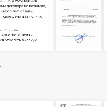
и сайта www.buma.ru
нии договора не возникло,
 много лет, отзывы
ют свое дело и выполняют
удничества
 как ответственный
тся отметить высокую …
»