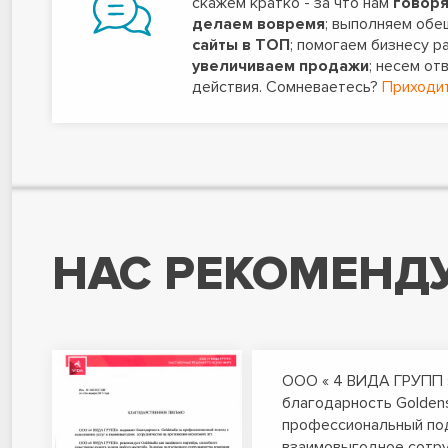
скажем кратко - за что нам
говоря
делаем вовремя
; выполняем обе
сайты в ТОП
; помогаем бизнесу р
увеличиваем продажи
; несем от
действия. Сомневаетесь?
Приходит
НАС РЕКОМЕНД
ООО « 4 ВИДА ГРУПП 
благодарность Goldens
профессиональный под
взаимовыгодное сотру