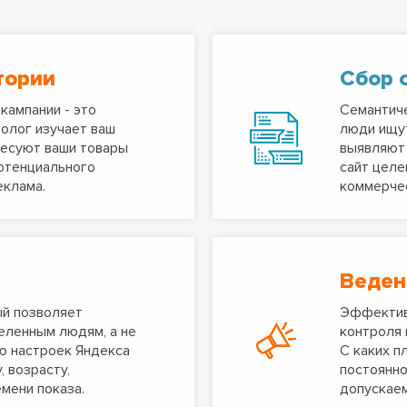
тории
Сбор 
кампании - это
Семантиче
олог изучает ваш
люди ищут
ресуют ваши товары
выявляют 
потенциального
сайт целе
еклама.
коммерчес
Веден
ый позволяет
Эффектив
еленным людям, а не
контроля 
ю настроек Яндекса
С каких п
, возрасту,
постоянно
мени показа.
допускае