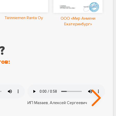
Ла
Tiirinniemen Ranta Oy
ООО «Мир Анмени
Екатеринбург»
?
ов:
ИП Мазаев, Алексей Сергеевич
ООО
Евг