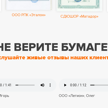
ООО РПК «Эталон»
СДЮШОР «Матадор»
НЕ ВЕРИТЕ БУМАГЕ
слушайте живые отзывы наших клиент
 Игорь
OOO «Легион», Олег